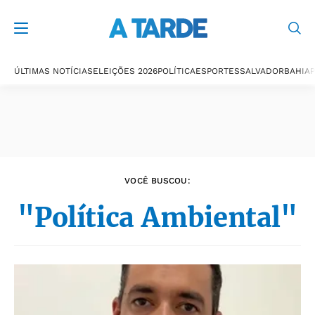
Últimas notícias
ÚLTIMAS NOTÍCIAS
ELEIÇÕES 2026
POLÍTICA
ESPORTES
SALVADOR
BAHIA
P
VOCÊ BUSCOU:
"Política Ambiental"