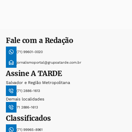
Fale com a Redação
(71) 99601-0020
jornalismoportal@grupoatarde.com.br
Assine
A TARDE
Salvador e Região Metropolitana
(71) 2886-1613
Demais localidades
71 2886-1613
Classificados
(71) 99965-8961