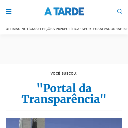
Últimas notícias
ÚLTIMAS NOTÍCIAS
ELEIÇÕES 2026
POLÍTICA
ESPORTES
SALVADOR
BAHIA
P
VOCÊ BUSCOU:
"Portal da
Transparência"