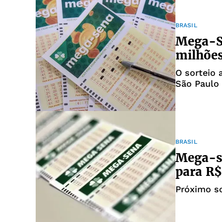
BRASIL
Mega-Se
milhões
O sorteio 
São Paulo
BRASIL
Mega-s
para R$
Próximo so