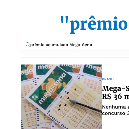
"prêmio
BRASIL
Mega-S
R$ 36 
Nenhuma a
concurso 