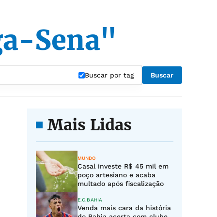
ga-Sena"
Buscar por tag
Buscar
Mais Lidas
MUNDO
Casal investe R$ 45 mil em
poço artesiano e acaba
multado após fiscalização
E.C.BAHIA
Venda mais cara da história
do Bahia acerta com clube