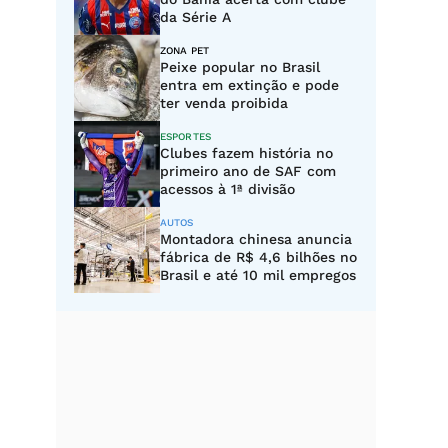
da Série A
ZONA PET
Peixe popular no Brasil
entra em extinção e pode
ter venda proibida
ESPORTES
Clubes fazem história no
primeiro ano de SAF com
acessos à 1ª divisão
AUTOS
Montadora chinesa anuncia
fábrica de R$ 4,6 bilhões no
Brasil e até 10 mil empregos