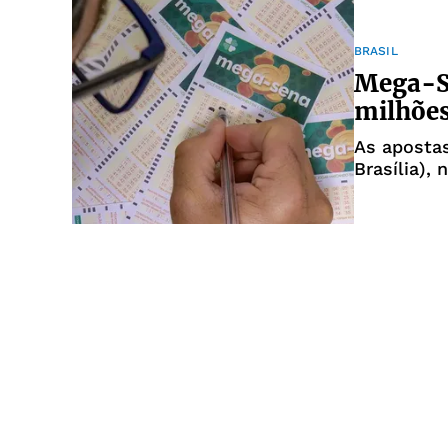
BRASIL
Mega-Se
milhões
As apostas
Brasília),
Caixa, em 