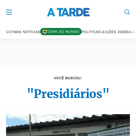
Últimas notícias
COPA DO MUNDO
ÚLTIMAS NOTÍCIAS
POLÍTICA
ELEIÇÕES 2026
SALV
VOCÊ BUSCOU:
"Presidiários"