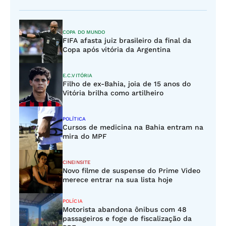
COPA DO MUNDO
FIFA afasta juiz brasileiro da final da
Copa após vitória da Argentina
E.C.VITÓRIA
Filho de ex-Bahia, joia de 15 anos do
Vitória brilha como artilheiro
POLÍTICA
Cursos de medicina na Bahia entram na
mira do MPF
CINEINSITE
Novo filme de suspense do Prime Video
merece entrar na sua lista hoje
POLÍCIA
Motorista abandona ônibus com 48
passageiros e foge de fiscalização da