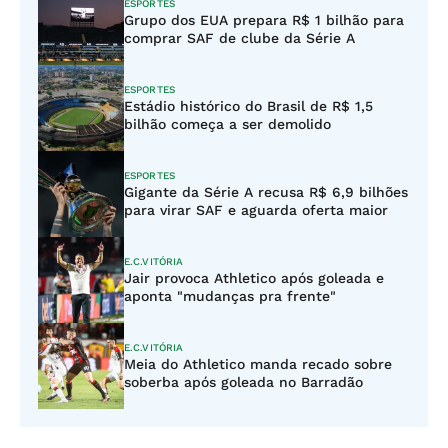
ESPORTES
Grupo dos EUA prepara R$ 1 bilhão para
comprar SAF de clube da Série A
ESPORTES
Estádio histórico do Brasil de R$ 1,5
bilhão começa a ser demolido
ESPORTES
Gigante da Série A recusa R$ 6,9 bilhões
para virar SAF e aguarda oferta maior
E.C.VITÓRIA
Jair provoca Athletico após goleada e
aponta "mudanças pra frente"
E.C.VITÓRIA
Meia do Athletico manda recado sobre
soberba após goleada no Barradão