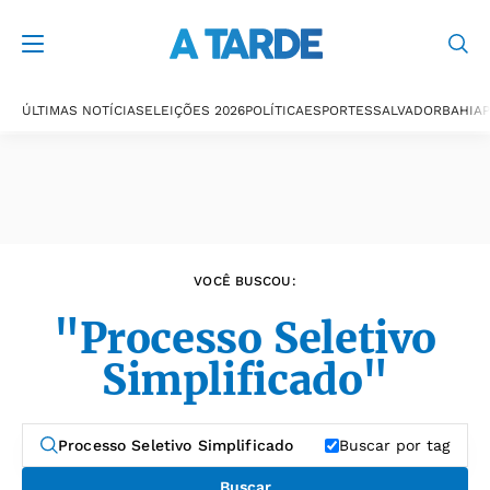
Últimas notícias
ÚLTIMAS NOTÍCIAS
ELEIÇÕES 2026
POLÍTICA
ESPORTES
SALVADOR
BAHIA
P
VOCÊ BUSCOU:
"Processo Seletivo
Simplificado"
Buscar por tag
Buscar