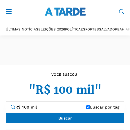
Últimas notícias
ÚLTIMAS NOTÍCIAS
ELEIÇÕES 2026
POLÍTICA
ESPORTES
SALVADOR
BAHIA
P
VOCÊ BUSCOU:
"R$ 100 mil"
Buscar por tag
Buscar