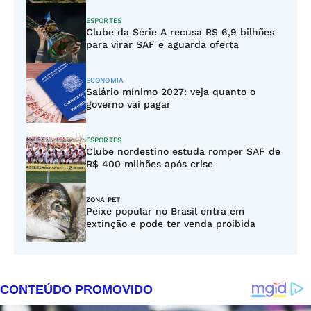
ESPORTES
Clube da Série A recusa R$ 6,9 bilhões
para virar SAF e aguarda oferta
ECONOMIA
Salário mínimo 2027: veja quanto o
governo vai pagar
ESPORTES
Clube nordestino estuda romper SAF de
R$ 400 milhões após crise
ZONA PET
Peixe popular no Brasil entra em
extinção e pode ter venda proibida