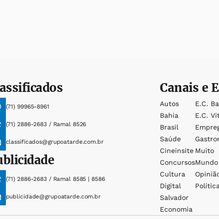
assificados
Canais e E
Autos
E.c. B
(71) 99965-8961
Bahia
E.c. Vi
(71) 2886-2683 / Ramal 8526
Brasil
Empre
Saúde
Gastro
classificados@grupoatarde.com.br
Cineinsite
Muito
ublicidade
Concursos
Mundo
Cultura
Opiniã
(71) 2886-2683 / Ramal 8585 | 8586
Digital
Polític
publicidade@grupoatarde.com.br
Salvador
Economia