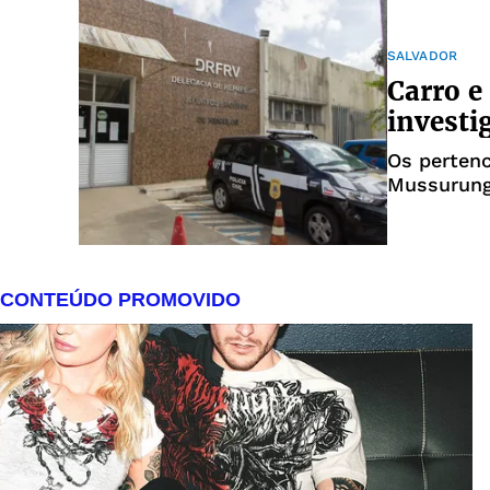
SALVADOR
Carro e
investi
Os pertenc
Mussurun