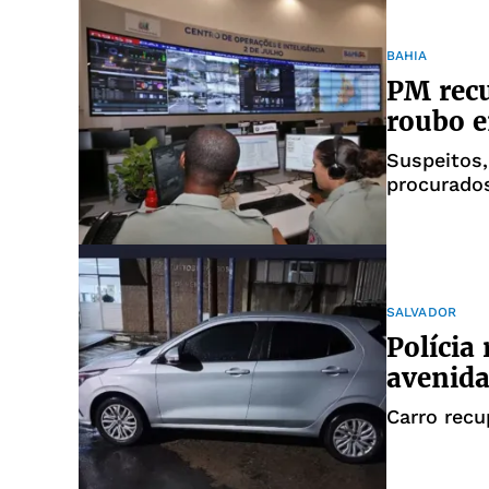
BAHIA
PM recu
roubo e
Suspeitos,
procurados
SALVADOR
Polícia
avenida
Carro recu