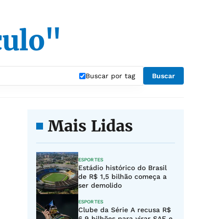
culo"
Buscar por tag
Buscar
Mais Lidas
ESPORTES
Estádio histórico do Brasil
de R$ 1,5 bilhão começa a
ser demolido
ESPORTES
Clube da Série A recusa R$
6,9 bilhões para virar SAF e