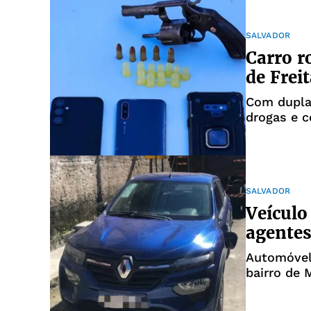
SALVADOR
Carro r
de Frei
Com dupla,
drogas e c
SALVADOR
Veículo
agente
Automóvel 
bairro de