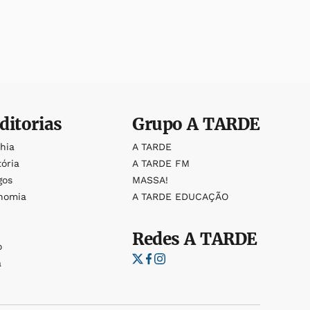
ditorias
Grupo
A TARDE
ahia
A TARDE
tória
A TARDE FM
gos
MASSA!
nomia
A TARDE EDUCAÇÃO
Redes
A TARDE
o
a