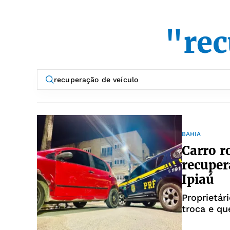
"rec
BAHIA
Carro r
recuper
Ipiaú
Proprietár
troca e qu