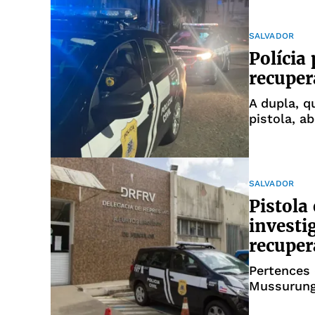
SALVADOR
Polícia
recuper
A dupla, 
pistola, a
SALVADOR
Pistola
investi
recupe
Pertences 
Mussurun