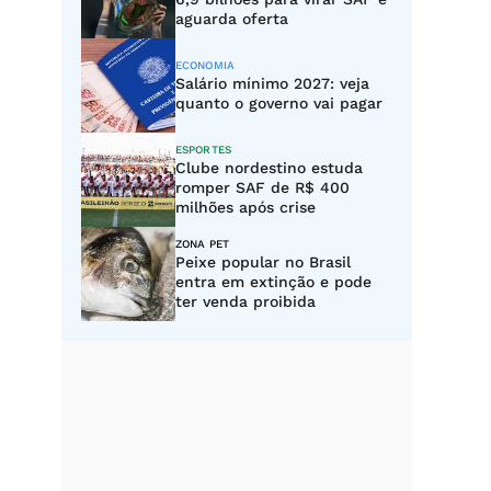
aguarda oferta
ECONOMIA
Salário mínimo 2027: veja
quanto o governo vai pagar
ESPORTES
Clube nordestino estuda
romper SAF de R$ 400
milhões após crise
ZONA PET
Peixe popular no Brasil
entra em extinção e pode
ter venda proibida