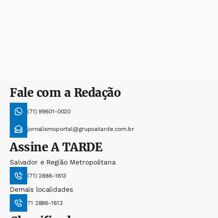
Fale com a Redação
(71) 99601-0020
jornalismoportal@grupoatarde.com.br
Assine
A TARDE
Salvador e Região Metropolitana
(71) 2886-1613
Demais localidades
71 2886-1613