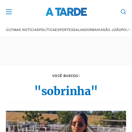
Últimas notícias
ÚLTIMAS NOTÍCIAS
POLÍTICA
ESPORTES
SALVADOR
BAHIA
SÃO JOÃO
POLÍC
VOCÊ BUSCOU:
"sobrinha"