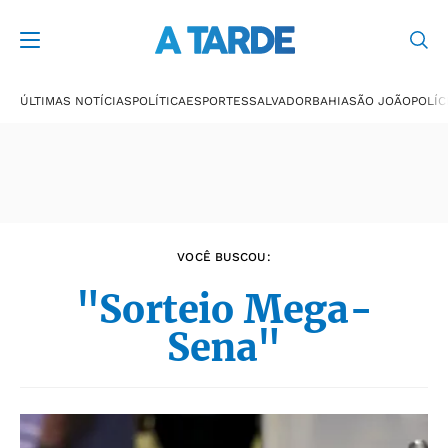
Últimas notícias
ÚLTIMAS NOTÍCIAS
POLÍTICA
ESPORTES
SALVADOR
BAHIA
SÃO JOÃO
POLÍC
VOCÊ BUSCOU:
"Sorteio Mega-
Sena"