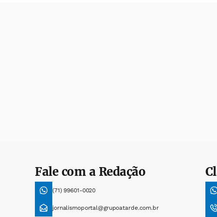
Fale com a Redação
Cl
(71) 99601-0020
jornalismoportal@grupoatarde.com.br