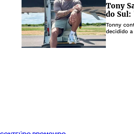
Tony Sa
do Sul:
Tonny con
decidido a