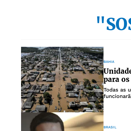
"SOS
BAHIA
Unidad
para os
Todas as 
funcionar
BRASIL