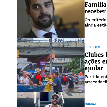
Família
receber
Os critéri
ainda estã
ESPORTES
Clubes
ações e
ajudar
Partida en
arrecadaçã
MÚSICA