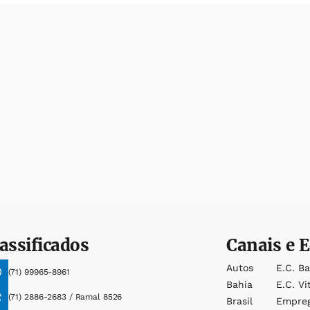
assificados
Canais e E
Autos
E.c. B
(71) 99965-8961
Bahia
E.c. Vi
(71) 2886-2683 / Ramal 8526
Brasil
Empre