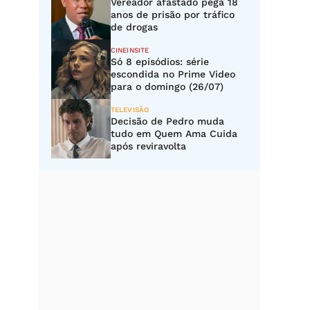
Vereador afastado pega 18
anos de prisão por tráfico
de drogas
CINEINSITE
Só 8 episódios: série
escondida no Prime Video
para o domingo (26/07)
TELEVISÃO
Decisão de Pedro muda
tudo em Quem Ama Cuida
após reviravolta