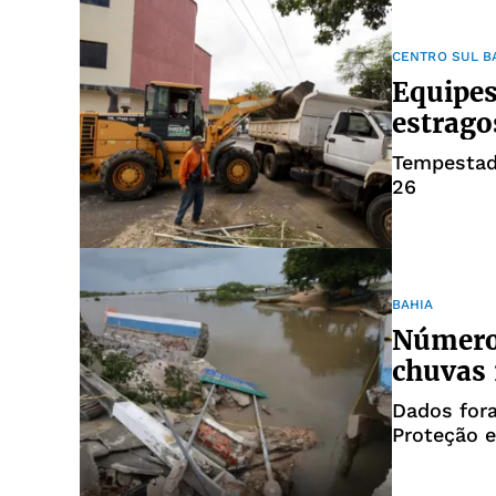
CENTRO SUL B
Equipes
estrago
Tempestad
26
BAHIA
Número 
chuvas 
Dados for
Proteção e