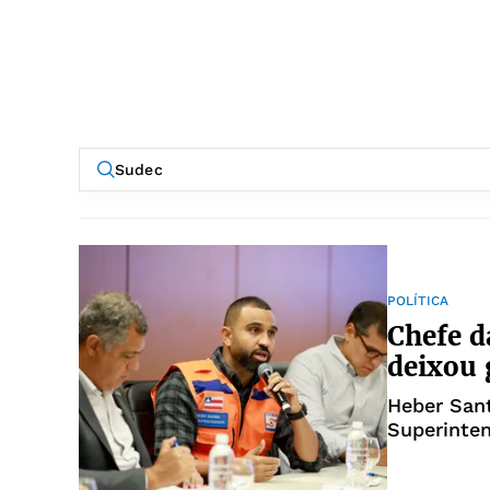
POLÍTICA
Chefe d
deixou 
Heber Sant
Superinten