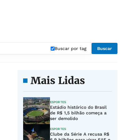
Buscar por tag
Buscar
Mais Lidas
ESPORTES
Estádio histórico do Brasil
de R$ 1,5 bilhão começa a
ser demolido
ESPORTES
Clube da Série A recusa R$
6,9 bilhões para virar SAF e