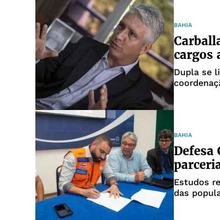
BAHIA
Carball
cargos 
Dupla se l
coordenaç
BAHIA
Defesa 
parceri
Estudos re
das popul