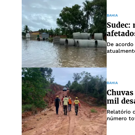
BAHIA
Sudec: 
afetado
De acordo 
atualment
BAHIA
Chuvas 
mil des
Relatório 
número tot