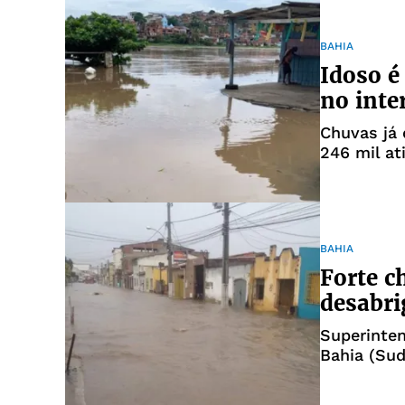
BAHIA
Idoso é
no inte
Chuvas já
246 mil at
BAHIA
Forte c
desabri
Superinten
Bahia (Sud
sexta-feir