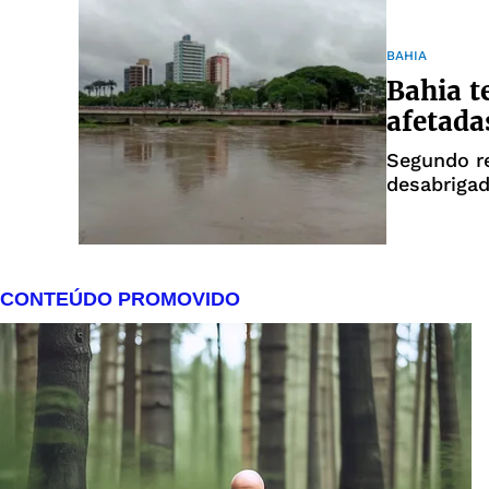
BAHIA
Bahia t
afetada
Segundo re
desabrigad