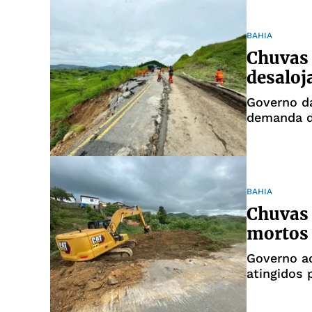
BAHIA
Chuvas 
desaloj
Governo da
demanda d
BAHIA
Chuvas 
mortos 
Governo a
atingidos 