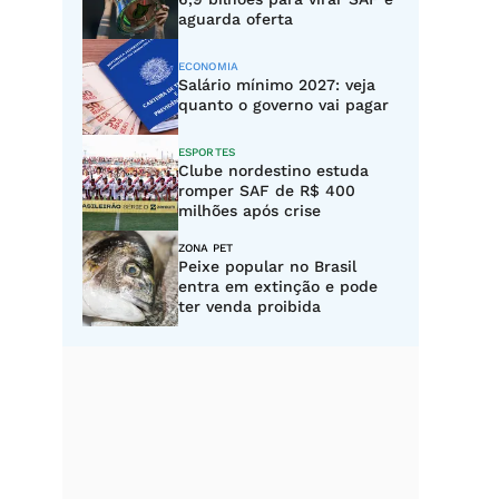
aguarda oferta
ECONOMIA
Salário mínimo 2027: veja
quanto o governo vai pagar
ESPORTES
Clube nordestino estuda
romper SAF de R$ 400
milhões após crise
ZONA PET
Peixe popular no Brasil
entra em extinção e pode
ter venda proibida