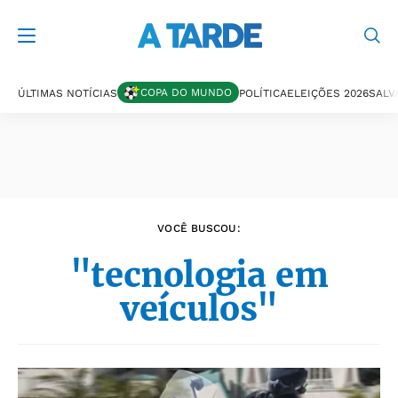
Últimas notícias
COPA DO MUNDO
ÚLTIMAS NOTÍCIAS
POLÍTICA
ELEIÇÕES 2026
SALV
VOCÊ BUSCOU:
"tecnologia em
veículos"