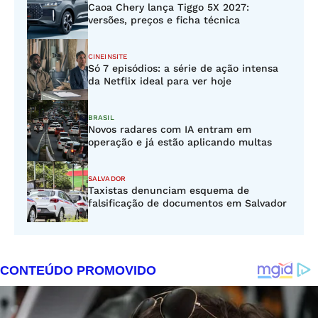
Caoa Chery lança Tiggo 5X 2027:
versões, preços e ficha técnica
CINEINSITE
Só 7 episódios: a série de ação intensa
da Netflix ideal para ver hoje
BRASIL
Novos radares com IA entram em
operação e já estão aplicando multas
SALVADOR
Taxistas denunciam esquema de
falsificação de documentos em Salvador