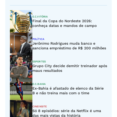
E.C.VITÓRIA
Final da Copa do Nordeste 2026:
conheça datas e mandos de campo
POLÍTICA
Jerônimo Rodrigues muda banco e
sanciona empréstimo de R$ 200 milhões
ESPORTES
Grupo City decide demitir treinador após
maus resultados
E.C.BAHIA
Ex-Bahia é afastado de elenco da Série
B e não treina mais com o time
CINEINSITE
Só 8 episódios: série da Netflix é uma
das mais vistas da história