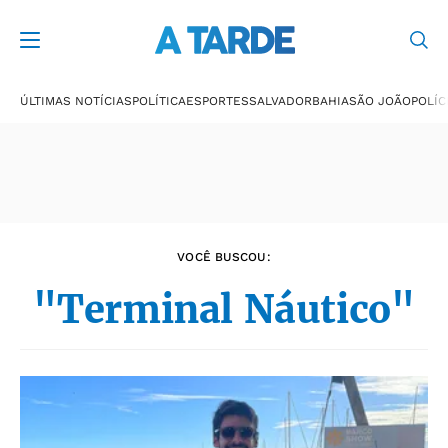
Últimas notícias
ÚLTIMAS NOTÍCIAS
POLÍTICA
ESPORTES
SALVADOR
BAHIA
SÃO JOÃO
POLÍC
VOCÊ BUSCOU:
"Terminal Náutico"