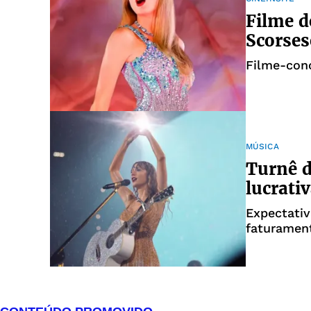
Filme d
Scorsese
Filme-conc
MÚSICA
Turnê d
lucrativ
Expectativ
faturament