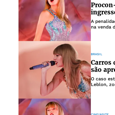
Procon-
ingress
A penalida
na venda 
2023
BRASIL
Carros 
são apr
O caso est
Leblon, zo
CINEINSITE