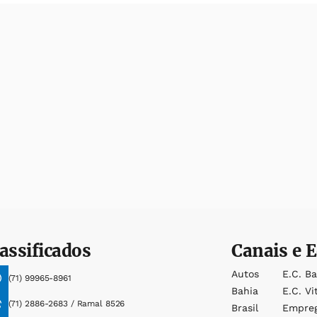
assificados
Canais e E
Autos
E.c. B
(71) 99965-8961
Bahia
E.c. Vi
(71) 2886-2683 / Ramal 8526
Brasil
Empre