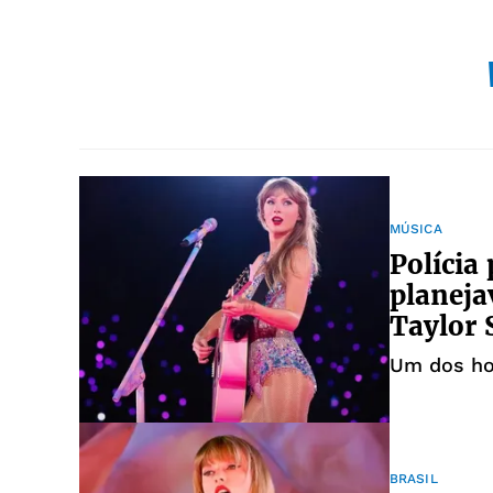
MÚSICA
Polícia
planej
Taylor 
Um dos ho
BRASIL