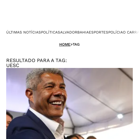
ÚLTIMAS NOTÍCIAS
POLÍTICA
SALVADOR
BAHIA
ESPORTES
POLÍCIA
O CARR
HOME
>
TAG
RESULTADO PARA A TAG:
UESC