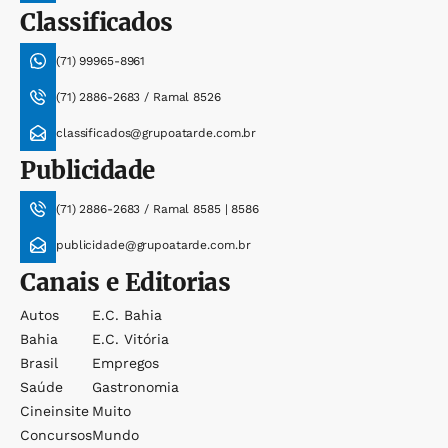
Classificados
(71) 99965-8961
(71) 2886-2683 / Ramal 8526
classificados@grupoatarde.com.br
Publicidade
(71) 2886-2683 / Ramal 8585 | 8586
publicidade@grupoatarde.com.br
Canais e Editorias
Autos
E.c. Bahia
Bahia
E.c. Vitória
Brasil
Empregos
Saúde
Gastronomia
Cineinsite
Muito
Concursos
Mundo