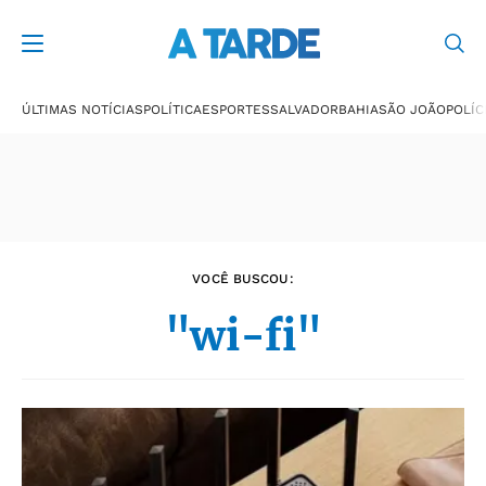
Últimas notícias
ÚLTIMAS NOTÍCIAS
POLÍTICA
ESPORTES
SALVADOR
BAHIA
SÃO JOÃO
POLÍC
VOCÊ BUSCOU:
"wi-fi"