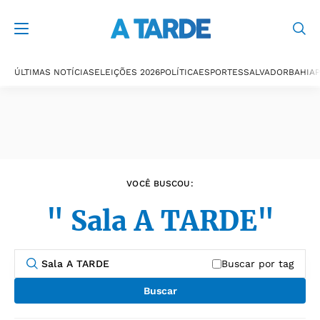
Últimas notícias
ÚLTIMAS NOTÍCIAS
ELEIÇÕES 2026
POLÍTICA
ESPORTES
SALVADOR
BAHIA
P
VOCÊ BUSCOU:
" Sala A TARDE"
Buscar por tag
Buscar