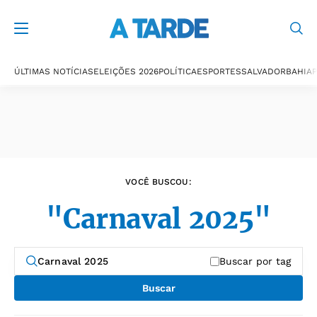
Últimas notícias
ÚLTIMAS NOTÍCIAS
ELEIÇÕES 2026
POLÍTICA
ESPORTES
SALVADOR
BAHIA
P
VOCÊ BUSCOU:
"Carnaval 2025"
Buscar por tag
Buscar