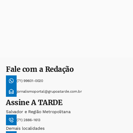
Fale com a Redação
(71) 99601-0020
jornalismoportal@grupoatarde.com.br
Assine
A TARDE
Salvador e Região Metropolitana
(71) 2886-1613
Demais localidades