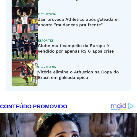
E.C.VITÓRIA
Jair provoca Athletico após goleada e
aponta "mudanças pra frente"
ESPORTES
Clube multicampeão da Europa é
vendido por apenas R$ 6 após crise
E.C.VITÓRIA
Vitória elimina o Athletico na Copa do
Brasil em goleada épica