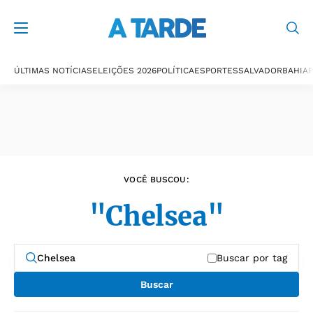
Últimas notícias
ÚLTIMAS NOTÍCIAS
ELEIÇÕES 2026
POLÍTICA
ESPORTES
SALVADOR
BAHIA
P
VOCÊ BUSCOU:
"Chelsea"
Buscar por tag
Buscar