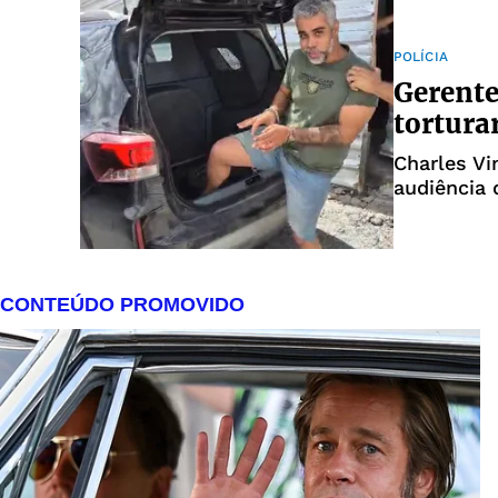
POLÍCIA
Gerente
tortura
Charles Vi
audiência 