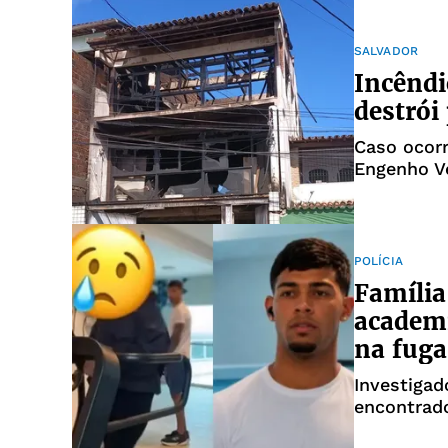
SALVADOR
Incêndi
destrói
Caso ocor
Engenho V
POLÍCIA
Família
academi
na fuga
Investigad
encontrado