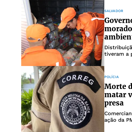
SALVADOR
Governo
morador
ambient
Distribuiç
tiveram a
POLÍCIA
Morte d
matar v
presa
Comercian
ação da P