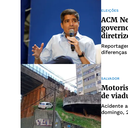
ELEIÇÕES
ACM Net
governo
diretri
Reportage
diferença
SALVADOR
Motoris
de viad
Acidente 
domingo, 