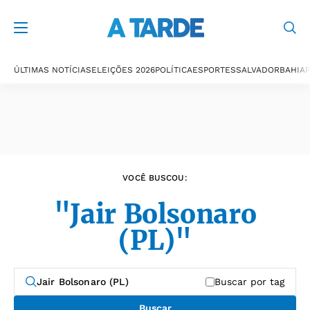
Últimas notícias
ÚLTIMAS NOTÍCIAS
ELEIÇÕES 2026
POLÍTICA
ESPORTES
SALVADOR
BAHIA
P
VOCÊ BUSCOU:
"Jair Bolsonaro
(PL)"
Buscar por tag
Buscar