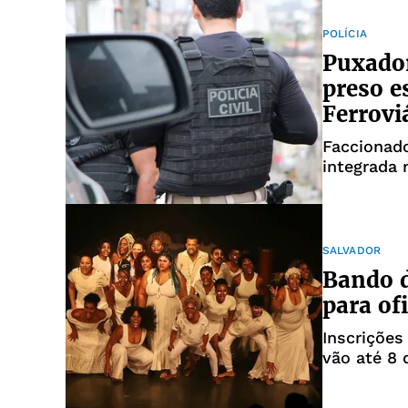
POLÍCIA
Puxador
preso e
Ferrovi
Faccionado
integrada 
SALVADOR
Bando d
para ofi
Inscrições
vão até 8 