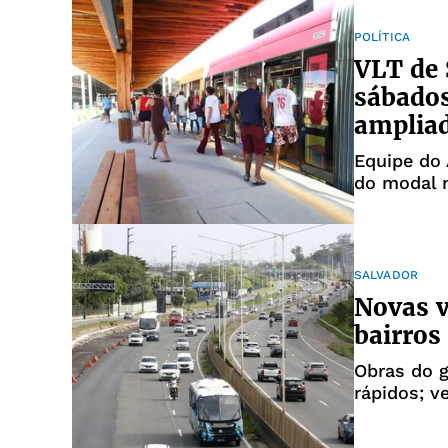
POLÍTICA
VLT de 
sábados
ampliad
Equipe do
do modal 
SALVADOR
Novas v
bairros
Obras do 
rápidos; v