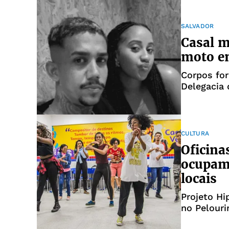
SALVADOR
Casal m
moto em
Corpos for
Delegacia 
CULTURA
Oficina
ocupam 
locais
Projeto Hi
no Pelouri