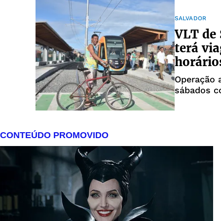
SALVADOR
VLT de 
terá vi
horário
Operação 
sábados c