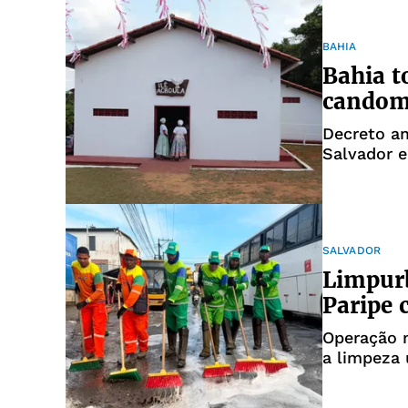
BAHIA
Bahia t
candomb
Decreto am
Salvador e
SALVADOR
Limpurb
Paripe 
Operação m
a limpeza