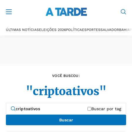
Últimas notícias
ÚLTIMAS NOTÍCIAS
ELEIÇÕES 2026
POLÍTICA
ESPORTES
SALVADOR
BAHIA
P
VOCÊ BUSCOU:
"criptoativos"
Buscar por tag
Buscar