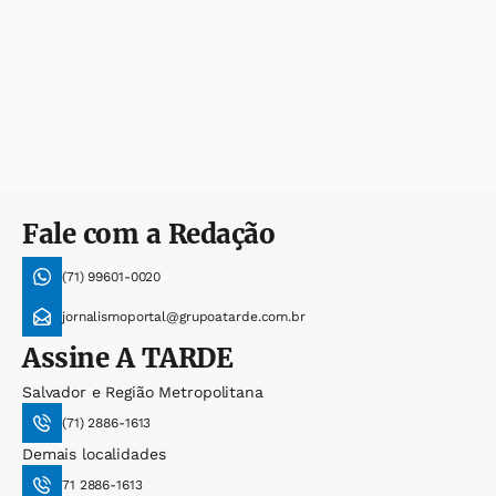
Fale com a Redação
(71) 99601-0020
jornalismoportal@grupoatarde.com.br
Assine
A TARDE
Salvador e Região Metropolitana
(71) 2886-1613
Demais localidades
71 2886-1613