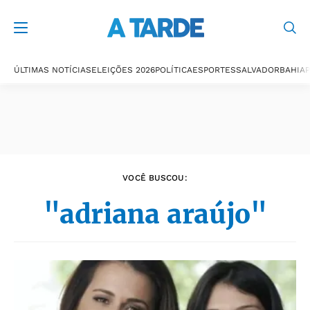
Últimas notícias
ÚLTIMAS NOTÍCIAS
ELEIÇÕES 2026
POLÍTICA
ESPORTES
SALVADOR
BAHIA
P
VOCÊ BUSCOU:
"adriana araújo"