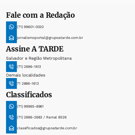
Fale com a Redação
(71) 99601-0020
jornalismoportal@grupoatarde.com.br
Assine
A TARDE
Salvador e Região Metropolitana
(71) 2886-1613
Demais localidades
71 2886-1613
Classificados
(71) 99965-8961
(71) 2886-2683 / Ramal 8526
classificados@grupoatarde.com.br