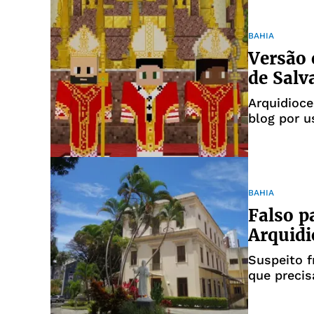
BAHIA
Versão 
de Salv
Arquidioce
blog por u
BAHIA
Falso p
Arquidi
Suspeito 
que precis