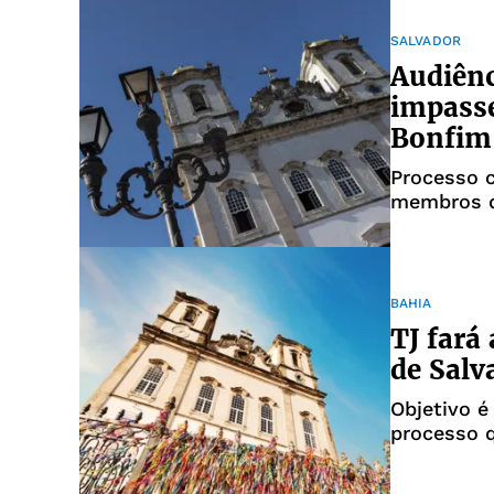
SALVADOR
Audiênc
impass
Bonfim
Processo 
membros da
BAHIA
TJ fará
de Salv
Objetivo é
processo q