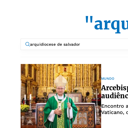
"arqu
MUNDO
Arcebis
audiênc
Encontro a
Vaticano, 
estiveram