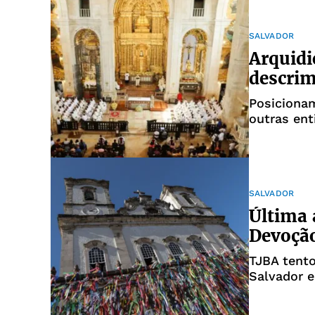
SALVADOR
Arquidi
descrim
Posiciona
outras ent
SALVADOR
Última 
Devoçã
TJBA tento
Salvador 
Bonfim