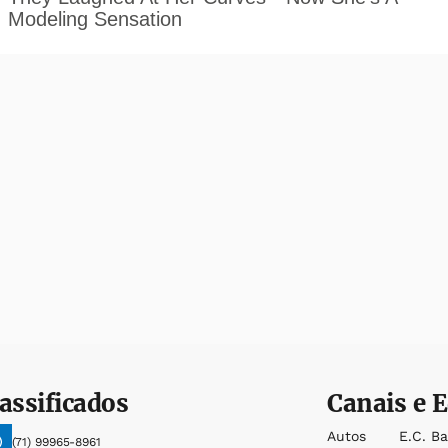
assificados
Canais e E
Autos
E.c. B
(71) 99965-8961