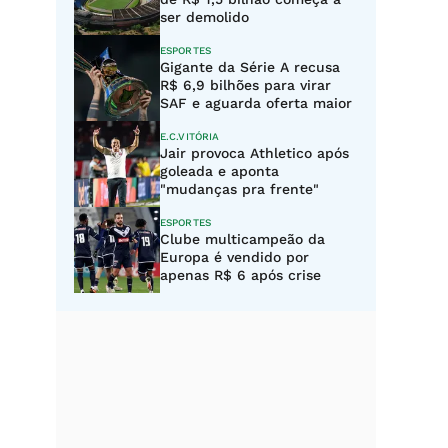
ser demolido
ESPORTES
Gigante da Série A recusa
R$ 6,9 bilhões para virar
SAF e aguarda oferta maior
E.C.VITÓRIA
Jair provoca Athletico após
goleada e aponta
"mudanças pra frente"
ESPORTES
Clube multicampeão da
Europa é vendido por
apenas R$ 6 após crise