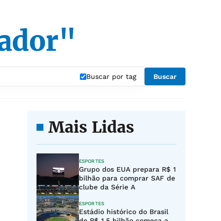
vador"
Buscar por tag
Buscar
Mais Lidas
ESPORTES
Grupo dos EUA prepara R$ 1
bilhão para comprar SAF de
clube da Série A
ESPORTES
Estádio histórico do Brasil
de R$ 1,5 bilhão começa a