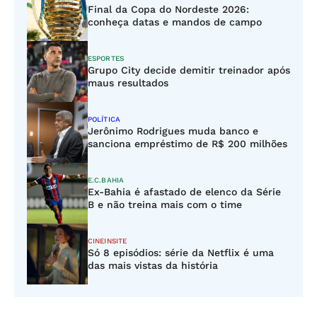
Final da Copa do Nordeste 2026:
conheça datas e mandos de campo
ESPORTES
Grupo City decide demitir treinador após
maus resultados
POLÍTICA
Jerônimo Rodrigues muda banco e
sanciona empréstimo de R$ 200 milhões
E.C.BAHIA
Ex-Bahia é afastado de elenco da Série
B e não treina mais com o time
CINEINSITE
Só 8 episódios: série da Netflix é uma
das mais vistas da história