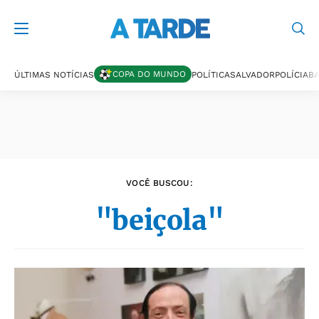
Últimas notícias
COPA DO MUNDO
ÚLTIMAS NOTÍCIAS
POLÍTICA
SALVADOR
POLÍCIA
BA
VOCÊ BUSCOU:
"beiçola"