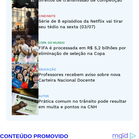
direitos de transmissão de competição
CINEINSITE
Série de 8 episódios da Netflix vai tirar
seu tédio na sexta (03/07)
COPA DO MUNDO
FIFA é processada em R$ 5,2 bilhões por
eliminação de seleção na Copa
EDUCAÇÃO
Professores recebem aviso sobre nova
Carteira Nacional Docente
AUTOS
Prática comum no trânsito pode resultar
em multa e pontos na CNH