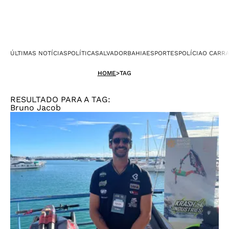
ÚLTIMAS NOTÍCIAS
POLÍTICA
SALVADOR
BAHIA
ESPORTES
POLÍCIA
O CARR
HOME
>
TAG
RESULTADO PARA A TAG:
Bruno Jacob