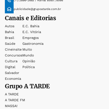
(71) 2886-2683 / Ramal 8585 | 8586
publicidade@grupoatarde.com.br
Canais e Editorias
Autos
E.c. Bahia
Bahia
E.c. Vitória
Brasil
Empregos
Saúde
Gastronomia
Cineinsite
Muito
Concursos
Mundo
Cultura
Opinião
Digital
Política
Salvador
Economia
Grupo
A TARDE
A TARDE
A TARDE FM
MASSA!