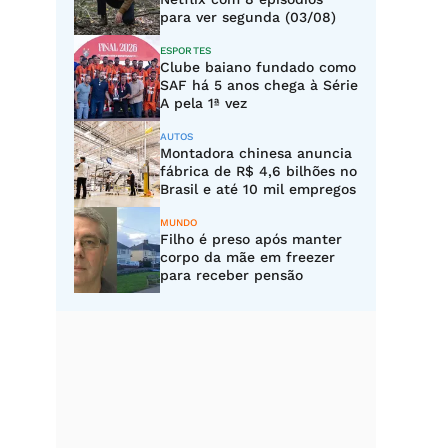
para ver segunda (03/08)
ESPORTES
Clube baiano fundado como
SAF há 5 anos chega à Série
A pela 1ª vez
AUTOS
Montadora chinesa anuncia
fábrica de R$ 4,6 bilhões no
Brasil e até 10 mil empregos
MUNDO
Filho é preso após manter
corpo da mãe em freezer
para receber pensão