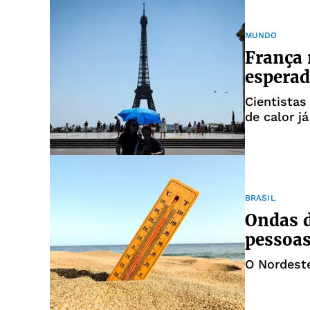
MUNDO
França 
esperad
Cientistas
de calor j
BRASIL
Ondas d
pessoas
O Nordest