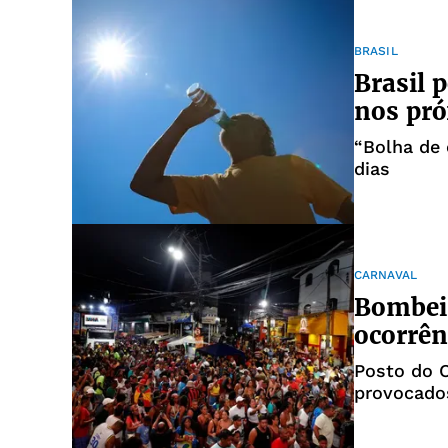
BRASIL
Brasil 
nos pró
“Bolha de 
dias
CARNAVAL
Bombeir
ocorrên
Posto do 
provocados