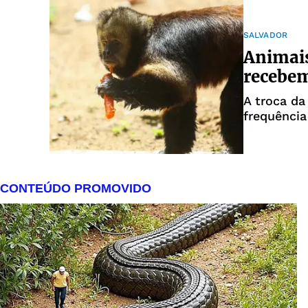
SALVADOR
Animais
recebem
A troca da
frequência