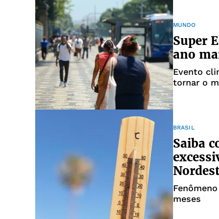
MUNDO
Super E
ano mai
Evento cli
tornar o m
BRASIL
Saiba c
excessi
Nordes
Fenômeno a
meses