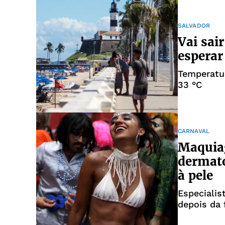
SALVADOR
Vai sai
esperar
Temperatu
33 °C
CARNAVAL
Maquia
dermato
à pele
Especialis
depois da 