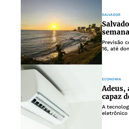
SALVADOR
Salvado
semana
Previsão c
16, até do
ECONOMIA
Adeus, 
capaz d
A tecnolog
eletrônic