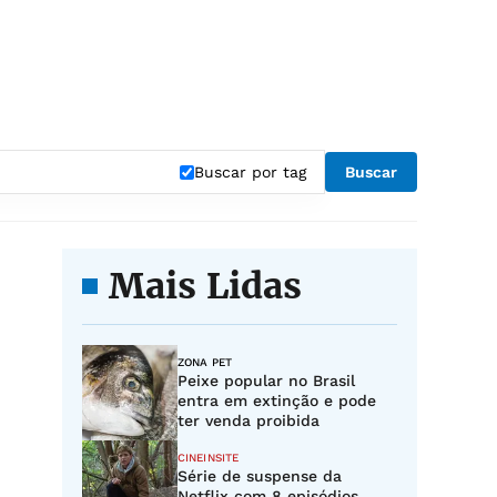
Buscar por tag
Buscar
Mais Lidas
ZONA PET
Peixe popular no Brasil
entra em extinção e pode
ter venda proibida
CINEINSITE
Série de suspense da
Netflix com 8 episódios