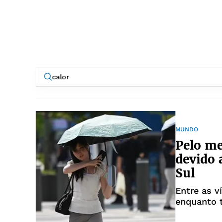
MUNDO
Pelo m
devido 
Sul
Entre as v
enquanto t