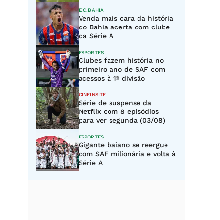
E.C.BAHIA
Venda mais cara da história
do Bahia acerta com clube
da Série A
ESPORTES
Clubes fazem história no
primeiro ano de SAF com
acessos à 1ª divisão
CINEINSITE
Série de suspense da
Netflix com 8 episódios
para ver segunda (03/08)
ESPORTES
Gigante baiano se reergue
com SAF milionária e volta à
Série A