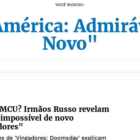
VOCÊ BUSCOU:
América: Admir
Novo"
 MCU? Irmãos Russo revelam
 impossível de novo
dores"
es de 'Vingadores: Doomsday' explicam