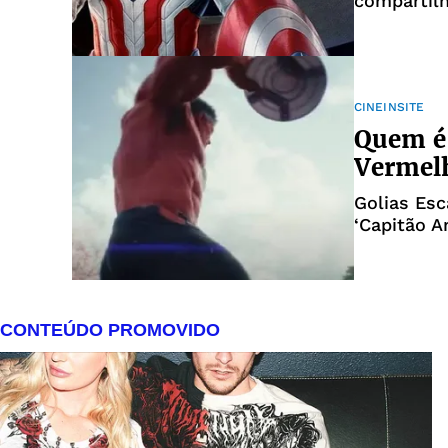
compartil
CINEINSITE
Quem é 
Vermel
Golias Esc
‘Capitão A