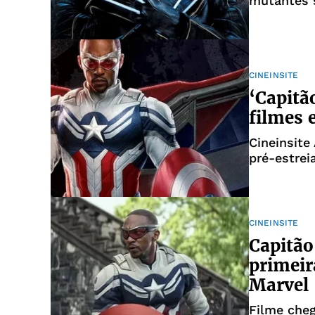
mutantes s
CINEINSITE
‘Capitã
filmes 
Cineinsite
pré-estrei
Salvador
CINEINSITE
Capitão
primeir
Marvel
Filme cheg