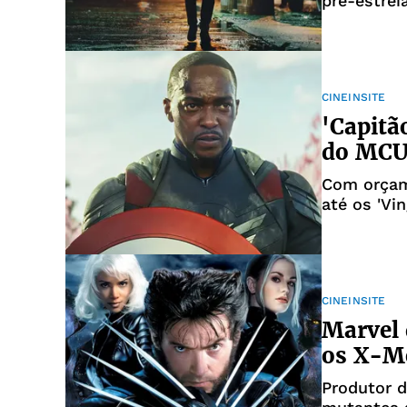
pré-estrei
Salvador
CINEINSITE
'Capitã
do MCU,
Com orçam
até os 'Vi
CINEINSITE
Marvel 
os X-M
Produtor d