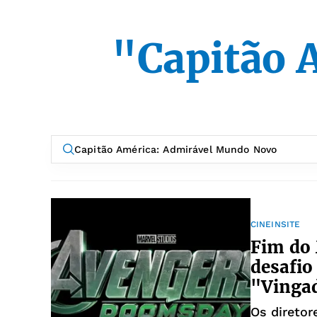
"Capitão 
CINEINSITE
Fim do
desafio
"Vinga
Os diretor