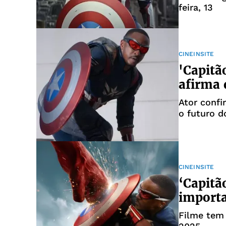
feira, 13
CINEINSITE
'Capitã
afirma 
Ator confi
o futuro 
CINEINSITE
‘Capitã
importa
Filme tem 