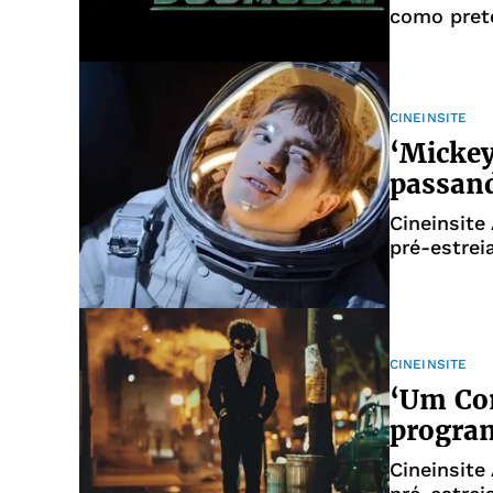
como pret
Infinita' 
CINEINSITE
‘Mickey
passan
Cineinsite
pré-estrei
Salvador
CINEINSITE
‘Um Com
program
Cineinsite