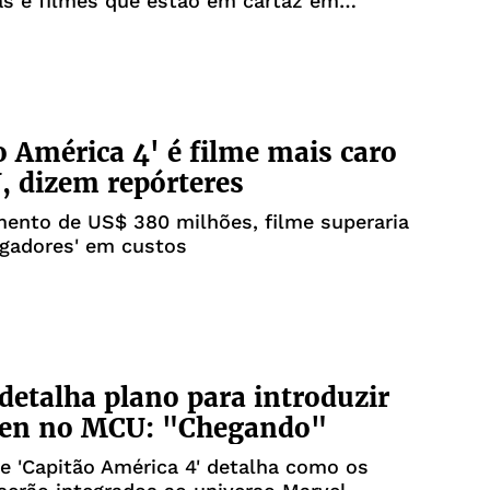
as e filmes que estão em cartaz em
o América 4' é filme mais caro
 dizem repórteres
ento de US$ 380 milhões, filme superaria
ngadores' em custos
detalha plano para introduzir
en no MCU: "Chegando"
e 'Capitão América 4' detalha como os