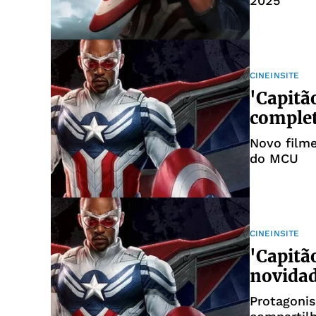
2025
CINEINSITE
'Capitã
complet
Novo film
do MCU
CINEINSITE
'Capitã
novidad
Protagonis