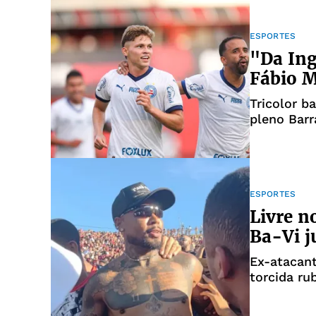
ESPORTES
"Da Ing
Fábio 
Tricolor b
pleno Bar
ESPORTES
Livre n
Ba-Vi j
Ex-atacant
torcida ru