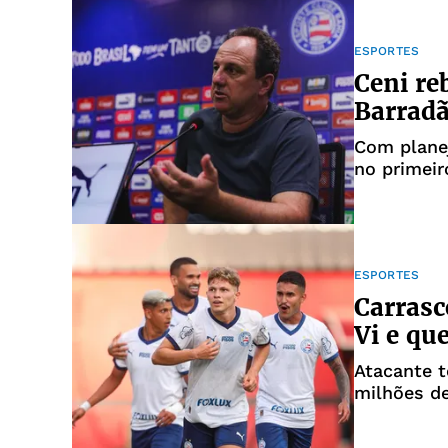
ESPORTES
Ceni re
Barrad
Com planej
no primeir
ESPORTES
Carrasc
Vi e qu
Atacante t
milhões d