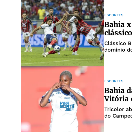
ESPORTES
Bahia x
clássic
Clássico B
domínio d
ESPORTES
Bahia d
Vitória
Tricolor a
do Campeo