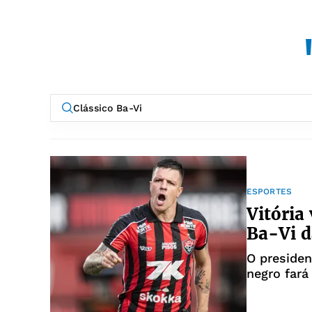
ESPORTES
Vitória 
Ba-Vi d
O presiden
negro far