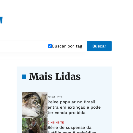
"
Buscar por tag
Buscar
Mais Lidas
ZONA PET
Peixe popular no Brasil
entra em extinção e pode
ter venda proibida
CINEINSITE
Série de suspense da
Netflix com 8 episódios