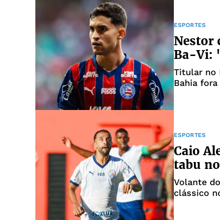
ESPORTES
Nestor 
Ba-Vi: 
Titular no
Bahia fora
ESPORTES
Caio Al
tabu no
Volante d
clássico n