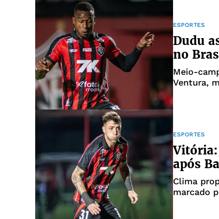
ESPORTES
Dudu as
no Bras
Meio-campi
Ventura, m
ESPORTES
Vitória
após B
Clima prop
marcado pa