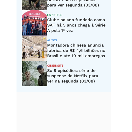
para ver segunda (03/08)
ESPORTES
Clube baiano fundado como
SAF há 5 anos chega à Série
A pela 1ª vez
AUTOS
Montadora chinesa anuncia
fábrica de R$ 4,6 bilhões no
Brasil e até 10 mil empregos
CINEINSITE
Só 8 episódios: série de
suspense da Netflix para
ver na segunda (03/08)