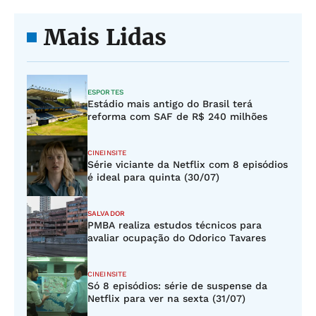
Mais Lidas
ESPORTES
Estádio mais antigo do Brasil terá
reforma com SAF de R$ 240 milhões
CINEINSITE
Série viciante da Netflix com 8 episódios
é ideal para quinta (30/07)
SALVADOR
PMBA realiza estudos técnicos para
avaliar ocupação do Odorico Tavares
CINEINSITE
Só 8 episódios: série de suspense da
Netflix para ver na sexta (31/07)