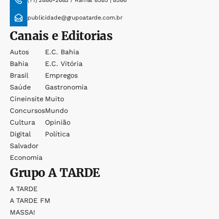
(71) 2886-2683 / Ramal 8585 | 8586
publicidade@grupoatarde.com.br
Canais e Editorias
Autos
E.c. Bahia
Bahia
E.c. Vitória
Brasil
Empregos
Saúde
Gastronomia
Cineinsite
Muito
Concursos
Mundo
Cultura
Opinião
Digital
Política
Salvador
Economia
Grupo
A TARDE
A TARDE
A TARDE FM
MASSA!