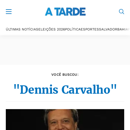
Últimas notícias
ÚLTIMAS NOTÍCIAS
ELEIÇÕES 2026
POLÍTICA
ESPORTES
SALVADOR
BAHIA
P
VOCÊ BUSCOU:
"Dennis Carvalho"