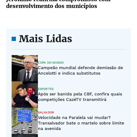
desenvolvimento dos municípios
Mais Lidas
COPA DO MUNDO
Campeão mundial defende demissão de
Ancelotti e indica substitutos
ESPORTES
Após ser banida pela CBF, confira quais
competições CazéTV transmitirá
SALVADOR
Velocidade na Paralela vai mudar?
Transalvador bate o martelo sobre limite
na avenida