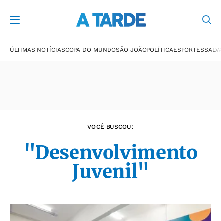
Últimas notícias
ÚLTIMAS NOTÍCIAS
COPA DO MUNDO
SÃO JOÃO
POLÍTICA
ESPORTES
SALV
VOCÊ BUSCOU:
"Desenvolvimento
Juvenil"