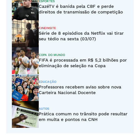
ESPORTES
CazéTV é banida pela CBF e perde
direitos de transmissão de competição
CINEINSITE
Série de 8 episódios da Netflix vai tirar
seu tédio na sexta (03/07)
COPA DO MUNDO
FIFA é processada em R$ 5,2 bilhões por
eliminação de seleção na Copa
EDUCAÇÃO
Professores recebem aviso sobre nova
Carteira Nacional Docente
AUTOS
Prática comum no trânsito pode resultar
em multa e pontos na CNH