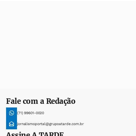
Fale com a Redação
(71) 99601-0020
jornalismoportal@grupoatarde.com.br
Assine
A TARDE