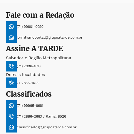
Fale com a Redação
(71) 99601-0020
jornalismoportal@grupoatarde.com.br
Assine
A TARDE
Salvador e Região Metropolitana
(71) 2886-1613
Demais localidades
71 2886-1613
Classificados
(71) 99965-8961
(71) 2886-2683 / Ramal 8526
classificados@grupoatarde.com.br