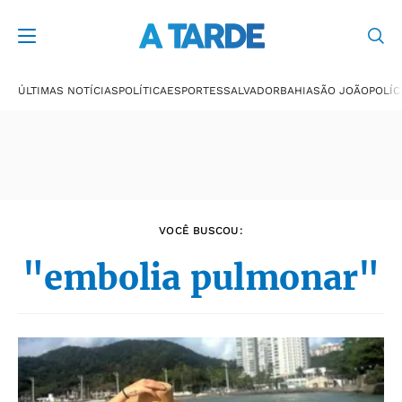
Últimas notícias
ÚLTIMAS NOTÍCIAS
POLÍTICA
ESPORTES
SALVADOR
BAHIA
SÃO JOÃO
POLÍC
VOCÊ BUSCOU:
"embolia pulmonar"