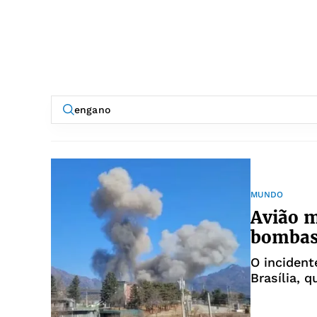
MUNDO
Avião m
bombas 
O incident
Brasília, 