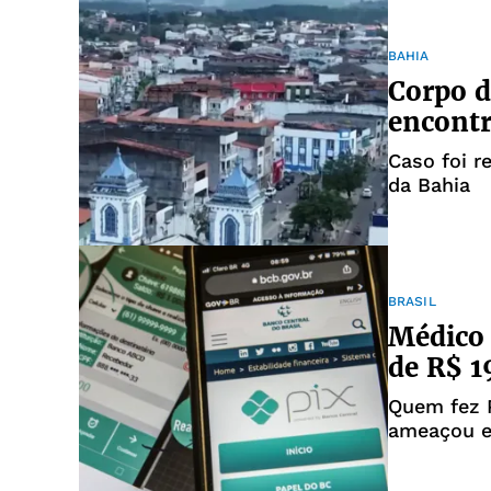
BAHIA
Corpo d
encontr
Caso foi 
da Bahia
BRASIL
Médico 
de R$ 1
Quem fez P
ameaçou en