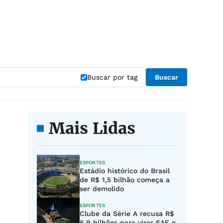
Buscar por tag
Buscar
Mais Lidas
ESPORTES
Estádio histórico do Brasil
de R$ 1,5 bilhão começa a
ser demolido
ESPORTES
Clube da Série A recusa R$
6,9 bilhões para virar SAF e