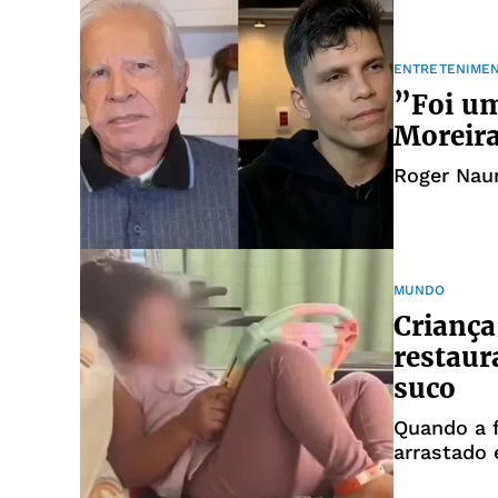
ENTRETENIME
”Foi um
Moreira
Roger Nau
MUNDO
Criança
restaur
suco
Quando a f
arrastado 
hospital