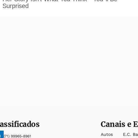
assificados
Canais e E
Autos
E.c. B
(71) 99965-8961