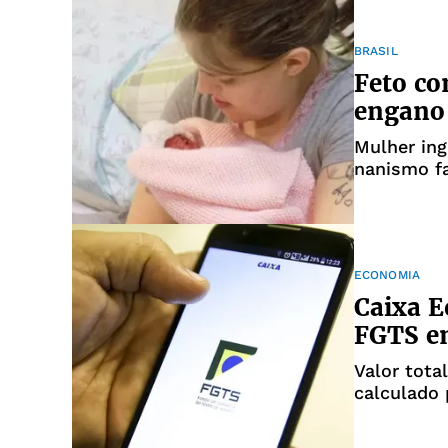
BRASIL
Feto co
engano
Mulher ing
nanismo fa
ECONOMIA
Caixa E
FGTS e
Valor tota
calculado 