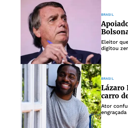
BRASIL
Apoiado
Bolson
Eleitor qu
digitou ze
BRASIL
Lázaro 
carro d
Ator confu
engraçada 