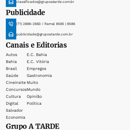
classificados@grupoatarde.com.br
Publicidade
(71) 2886-2683 / Ramal 8585 | 8586
publicidade@grupoatarde.com.br
Canais e Editorias
Autos
E.c. Bahia
Bahia
E.c. Vitória
Brasil
Empregos
Saúde
Gastronomia
Cineinsite
Muito
Concursos
Mundo
Cultura
Opinião
Digital
Política
Salvador
Economia
Grupo
A TARDE