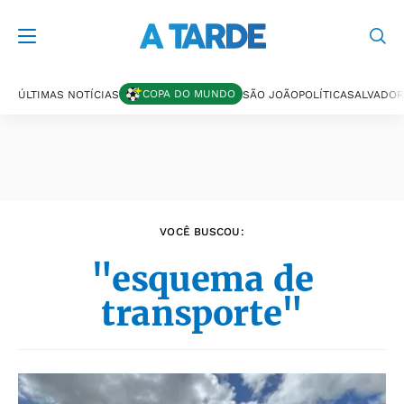
Últimas notícias
COPA DO MUNDO
ÚLTIMAS NOTÍCIAS
SÃO JOÃO
POLÍTICA
SALVADOR
VOCÊ BUSCOU:
"esquema de
transporte"