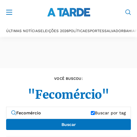
Últimas notícias
ÚLTIMAS NOTÍCIAS
ELEIÇÕES 2026
POLÍTICA
ESPORTES
SALVADOR
BAHIA
P
VOCÊ BUSCOU:
"Fecomércio"
Buscar por tag
Buscar