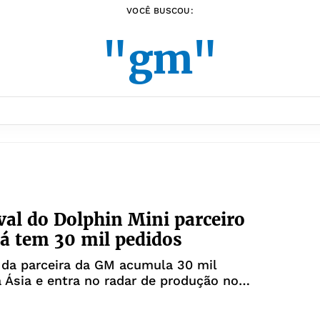
VOCÊ BUSCOU:
"gm"
val do Dolphin Mini parceiro
á tem 30 mil pedidos
da parceira da GM acumula 30 mil
 Ásia e entra no radar de produção no
 brigar com o BYD Dolphin Mini na faixa
0