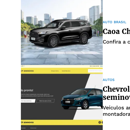
AUTO BRASIL
Caoa Ch
Confira a 
AUTOS
Chevrol
seminov
Veículos a
montador