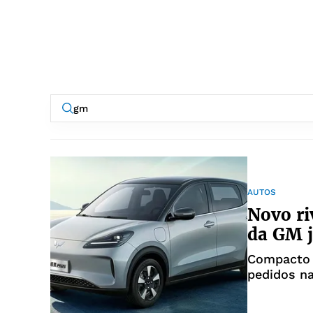
AUTOS
Novo ri
da GM j
Compacto 
pedidos na
Ceará para
dos R$ 10