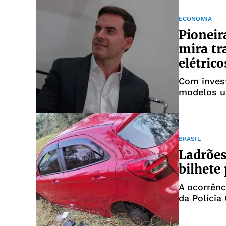
ECONOMIA
Pioneir
mira tr
elétrico
Com invest
modelos un
como font
BRASIL
Ladrões
bilhete
A ocorrênc
da Polícia 