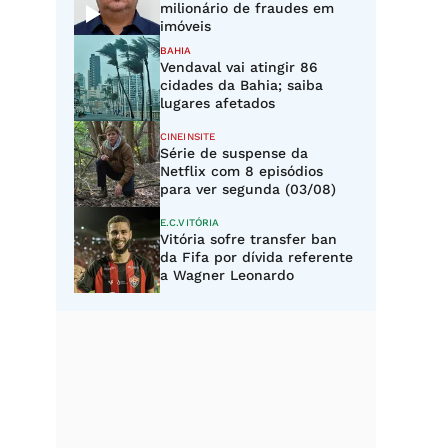
milionário de fraudes em
imóveis
BAHIA
Vendaval vai atingir 86
cidades da Bahia; saiba
lugares afetados
CINEINSITE
Série de suspense da
Netflix com 8 episódios
para ver segunda (03/08)
E.C.VITÓRIA
Vitória sofre transfer ban
da Fifa por dívida referente
a Wagner Leonardo