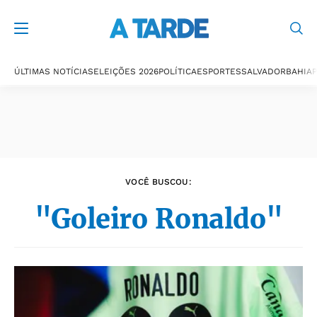
Últimas notícias
ÚLTIMAS NOTÍCIAS
ELEIÇÕES 2026
POLÍTICA
ESPORTES
SALVADOR
BAHIA
P
VOCÊ BUSCOU:
"Goleiro Ronaldo"