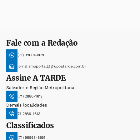
Fale com a Redação
(71) 99601-0020
jornalismoportal@grupoatarde.com.br
Assine
A TARDE
Salvador e Região Metropolitana
(71) 2886-1613
Demais localidades
71 2886-1613
Classificados
(71) 99965-8961