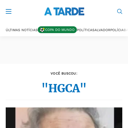
Últimas notícias
COPA DO MUNDO
ÚLTIMAS NOTÍCIAS
POLÍTICA
SALVADOR
POLÍCIA
BA
VOCÊ BUSCOU:
"HGCA"