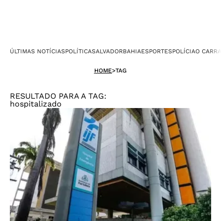
ÚLTIMAS NOTÍCIAS
POLÍTICA
SALVADOR
BAHIA
ESPORTES
POLÍCIA
O CARR
HOME
>
TAG
RESULTADO PARA A TAG:
hospitalizado