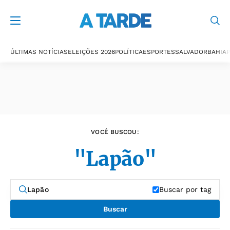
Últimas notícias
ÚLTIMAS NOTÍCIAS
ELEIÇÕES 2026
POLÍTICA
ESPORTES
SALVADOR
BAHIA
P
VOCÊ BUSCOU:
"Lapão"
Buscar por tag
Buscar