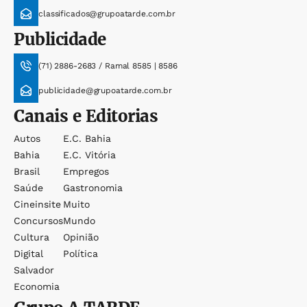
classificados@grupoatarde.com.br
Publicidade
(71) 2886-2683 / Ramal 8585 | 8586
publicidade@grupoatarde.com.br
Canais e Editorias
Autos
E.c. Bahia
Bahia
E.c. Vitória
Brasil
Empregos
Saúde
Gastronomia
Cineinsite
Muito
Concursos
Mundo
Cultura
Opinião
Digital
Política
Salvador
Economia