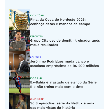
E.C.VITÓRIA
Final da Copa do Nordeste 2026:
conheça datas e mandos de campo
ESPORTES
Grupo City decide demitir treinador após
maus resultados
POLÍTICA
Jerônimo Rodrigues muda banco e
sanciona empréstimo de R$ 200 milhões
E.C.BAHIA
Ex-Bahia é afastado de elenco da Série
B e não treina mais com o time
CINEINSITE
Só 8 episódios: série da Netflix é uma
das mais vistas da história