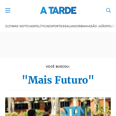
Últimas notícias
ÚLTIMAS NOTÍCIAS
POLÍTICA
ESPORTES
SALVADOR
BAHIA
SÃO JOÃO
POLÍC
VOCÊ BUSCOU:
"Mais Futuro"