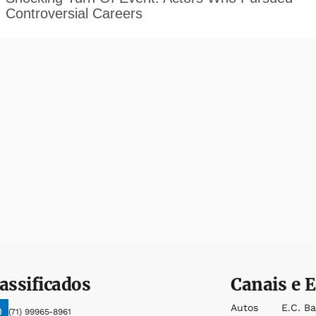
assificados
Canais e E
Autos
E.c. B
(71) 99965-8961