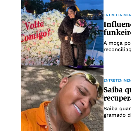
ENTRETENIME
Influen
funkeir
A moça po
reconcilia
ENTRETENIME
Saiba 
recuper
Saiba qua
gramado d