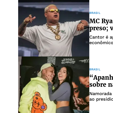
BRASIL
MC Ryan
preso; v
Cantor é a
econômico
dinheiro
BRASIL
“Apanha
sobre 
Namorada 
ao presídi
da Operaç