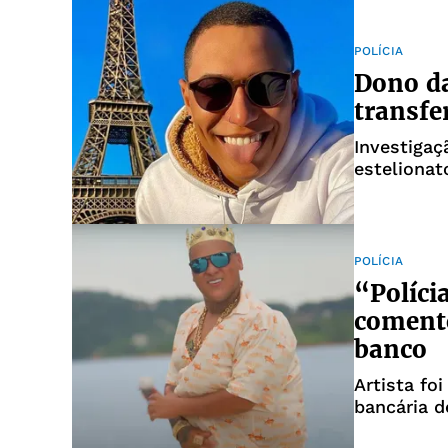
POLÍCIA
Dono da
transfe
Investigaç
estelionat
POLÍCIA
“Políci
comento
banco
Artista fo
bancária de