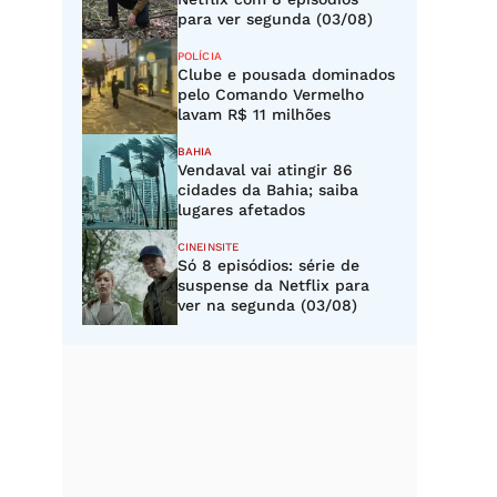
para ver segunda (03/08)
POLÍCIA
Clube e pousada dominados
pelo Comando Vermelho
lavam R$ 11 milhões
BAHIA
Vendaval vai atingir 86
cidades da Bahia; saiba
lugares afetados
CINEINSITE
Só 8 episódios: série de
suspense da Netflix para
ver na segunda (03/08)