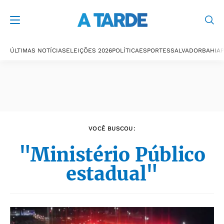
Últimas notícias
ÚLTIMAS NOTÍCIAS
ELEIÇÕES 2026
POLÍTICA
ESPORTES
SALVADOR
BAHIA
P
VOCÊ BUSCOU:
"Ministério Público
estadual"