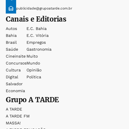
publicidade@grupoatarde.com.br
Canais e Editorias
Autos
E.c. Bahia
Bahia
E.c. Vitória
Brasil
Empregos
Saúde
Gastronomia
Cineinsite
Muito
Concursos
Mundo
Cultura
Opinião
Digital
Política
Salvador
Economia
Grupo
A TARDE
A TARDE
A TARDE FM
MASSA!